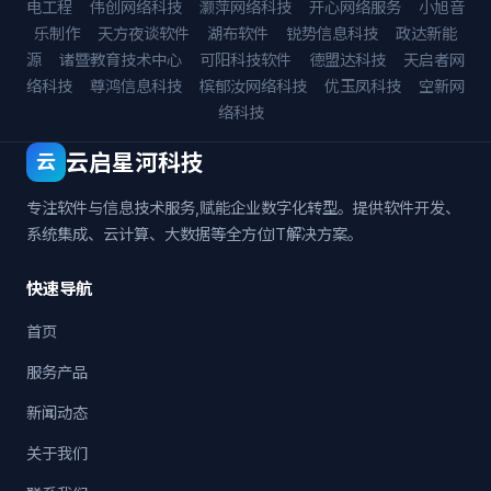
电工程
伟创网络科技
灏萍网络科技
开心网络服务
小旭音
乐制作
天方夜谈软件
湖布软件
锐势信息科技
政达新能
源
诸暨教育技术中心
可阳科技软件
德盟达科技
天启者网
络科技
尊鸿信息科技
槟郁汝网络科技
优玉凤科技
空新网
络科技
云启星河科技
云
专注软件与信息技术服务,赋能企业数字化转型。提供软件开发、
系统集成、云计算、大数据等全方位IT解决方案。
快速导航
首页
服务产品
新闻动态
关于我们